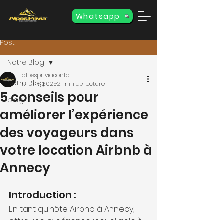
Whatsapp
Post
Notre Blog
alpespriviaconta
Notre Blog
17 janv. 2025
2 min de lecture
5 conseils pour
blog
améliorer l’expérience
des voyageurs dans
votre location Airbnb à
Annecy
Introduction :
En tant qu’hôte Airbnb à Annecy, 