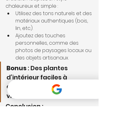
chaleureux et simple :
Utilisez des tons naturels et des 
matériaux authentiques (bois, 
lin, etc.).
Ajoutez des touches 
personnelles, comme des 
photos de paysages locaux ou 
des objets artisanaux.
Bonus
 : Des plantes 
d’intérieur faciles à 
entretenir apportent de la 
vie à votre décoration.
Conclusion :
Créer une expérience mémorable 
pour vos invités demande de 
l’attention aux détails. En 
appliquant ces conseils, vous 