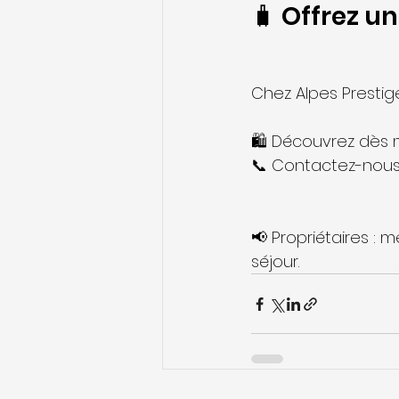
🧳 Offrez u
Chez Alpes Prestig
🛍️ Découvrez dès 
📞 Contactez-nous 
📢 Propriétaires :
séjour.