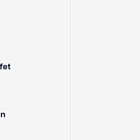
fet 
n 