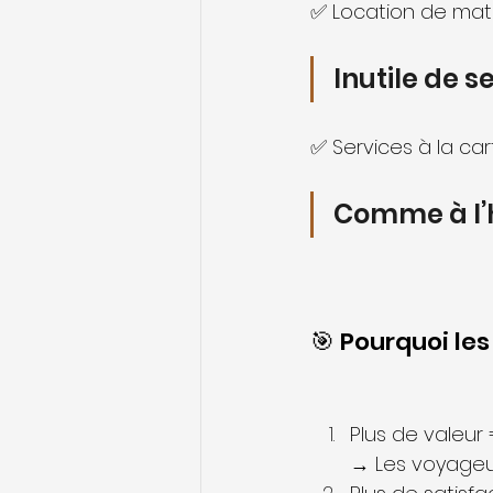
✅ Location de matér
Inutile de s
✅ Services à la car
Comme à l’h
🎯 Pourquoi les
Plus de valeur =
→ Les voyageur