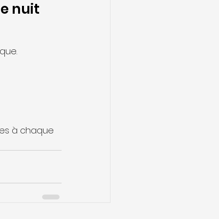
e nuit
que.
iles à chaque 