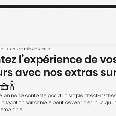
 SOMMES-NOUS
SERVICES
CONTACT
F.A.Q
16 juin 2025
2 min de lecture
tez l’expérience de vo
rs avec nos extras su
🍾
e, on ne se contente pas d’un simple check-in/chec
a location saisonnière peut devenir bien plus qu’un
mémorable.