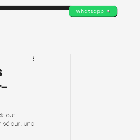
Whatsapp
BLOG
s
r-
k-out.
 séjour : une 