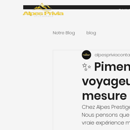
QUI
Notre Blog
blog
alpespriviaconta
✨ Pimen
voyageu
mesure 
Chez Alpes Prestig
Nous pensons que l
vraie expérience 