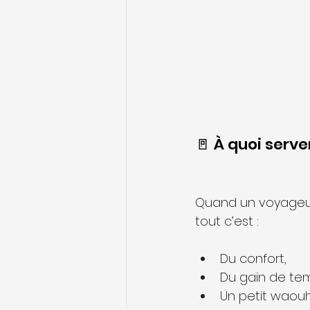
🚪 À quoi serve
Quand un voyageur a
tout c’est :
Du confort,
Du gain de te
Un petit waouh