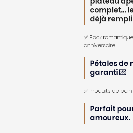
plateau apé
complet… le 
déjà rempli 
✅ Pack romantique 
anniversaire
Pétales de r
garanti 💌
✅ Produits de bai
Parfait pou
amoureux.