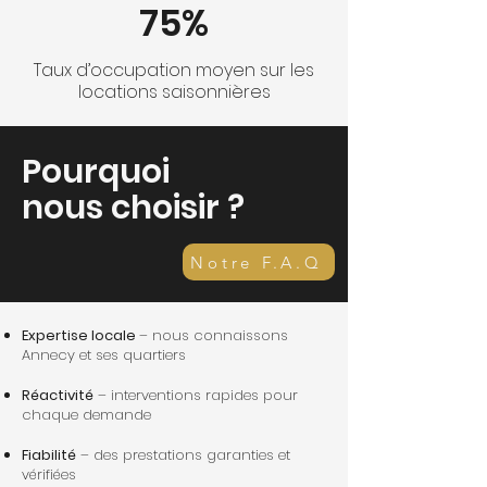
75%
Taux d’occupation moyen sur les
locations saisonnières
Pourquoi
nous choisir ?
Notre F.A.Q
Expertise locale
– nous connaissons
Annecy et ses quartiers
Réactivité
– interventions rapides pour
chaque demande
Fiabilité
– des prestations garanties et
vérifiées