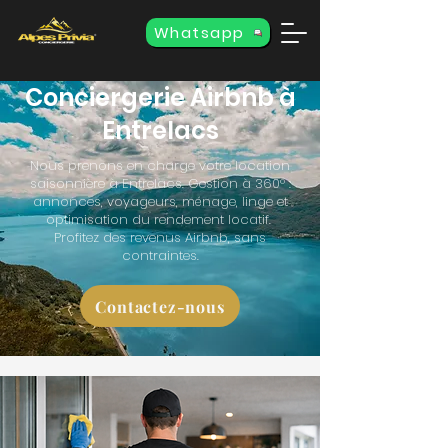
Whatsapp
Conciergerie Airbnb à
Entrelacs
Nous prenons en charge votre location
saisonnière à Entrelacs. Gestion à 360° :
annonces, voyageurs, ménage, linge et
optimisation du rendement locatif.
Profitez des revenus Airbnb, sans
contraintes.
Contactez-nous