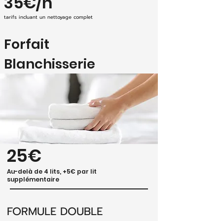
35€/h
tarifs incluant un nettoyage complet
Forfait
Blanchisserie
FORMULE SIMPLE
✨Simplifiez la gestion du linge avec notre
formule simple, idéale pour les logements
jusqu’à 4 lits simples
25€
Au-delà de 4 lits, +5€ par lit
supplémentaire
FORMULE DOUBLE