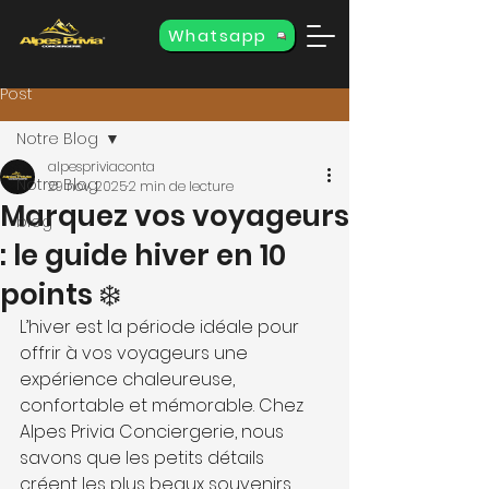
Whatsapp
Post
Notre Blog
alpespriviaconta
Notre Blog
29 nov. 2025
2 min de lecture
Marquez vos voyageurs
blog
: le guide hiver en 10
points ❄️
L’hiver est la période idéale pour 
offrir à vos voyageurs une 
expérience chaleureuse, 
confortable et mémorable. Chez 
Alpes Privia Conciergerie, nous 
savons que les petits détails 
créent les plus beaux souvenirs.