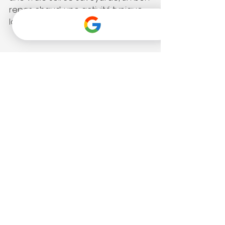
repas chaud, une activité typique 
locale.
9. Un départ simple et 
agréable
Instructions claires, poubelles 
indiquées, petit message 
personnalisé : un bon départ crée 
une dernière impression positive.
10. Un petit souvenir 