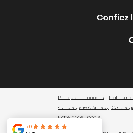
Confiez 
Politique des cookies
Politique d
Conciergerie à Annecy
Concierger
Notre page Google
© 2024 par Alpes privia concierger