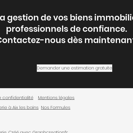
la gestion de vos biens immobili
professionnels de confiance.
Contactez-nous dès maintenant
Demander une estimation gratuite
e confidentialité
Mentions légales
ie à Aix les bains
Nos Formules
ie.. Créé avec Graphcreation.fr​